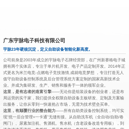
集研发，生产，销售和服务于一
广东宇脉电子科技有限公司
宇脉23年硬核沉淀，定义自助设备智能化新高度。
公司前身是
2003
年成立的宇脉电子石牌经营部，在广州新赛格电子城
拥有两个实体店，专注于单片机开发、电子产品定制开发。
2014
年正
式更名为米兰电竞-点燃电子竞技激情,成就电竞梦想 ，专注打造无人
值守自助设备
控制系统及后台管理系统方案定制的国家高新技术企
业。并成为集研发、生产、销售和服务于一体的领军企业。
这里，是有志者的造富引擎
——无论你是组装设备的创业者，还是布
局运营的实干家，我们提供全权限自助设备主板研发、定制及方案输
出服务，让你从零到一快速抢占市场，无需为技术壁垒买单。
这里，有颠覆行业的整合能力
——所有自助类设备控制系统，均可实
现“统一后台管理
+
一卡通”无缝衔接。从自助洗车机（全自动
/
自助
/
卷
闸门）、尿素加注机、售酒机、售水机（含老设备改造专用板），到