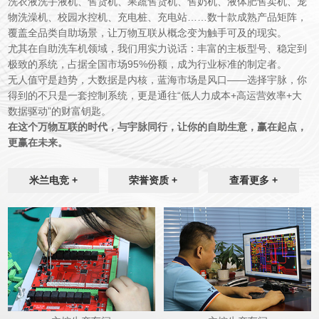
洗衣液洗手液机、售货机、果蔬售货机、售奶机、液体肥售卖机
、宠
物洗澡机、校园水控机、充电桩、充电站……数十款成熟产品矩阵，
覆盖全品类自助场景，让万物互联从概念变为触手可及的现实。
尤其在自助洗车机领域，我们用实力说话：丰富的主板型号、稳定到
极致的系统，占据全国市场
95%
份额，成为行业标准的制定者。
无人值守是趋势，大数据是内核，蓝海市场是风口
——选择宇脉，你
得到的不只是一套控制系统，更是通往“低人力成本
+
高运营效率
+
大
数据驱动”的财富钥匙。
在这个万物互联的时代，与宇脉同行，让你的自助生意，赢在起点，
更赢在未来。
米兰电竞 +
荣誉资质 +
查看更多 +