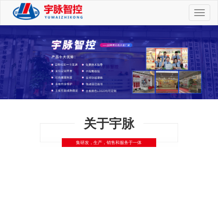
切
换
导
航
关于宇脉