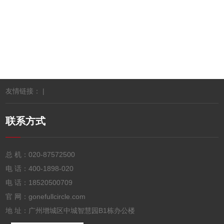
提供优质的产品，深受多方信赖
联网刷卡投币微信自助洗衣液机的前景怎么样？
广州宇脉电子自助液体售卖机有哪些型号
友情链接： |
联系方式
总 机：
020-87572500
电 话：
400-1898-020
电 话：
18520500709
官 网：gonefullcircle.com
地 址：广州增城区中城智慧园B1栋办公楼